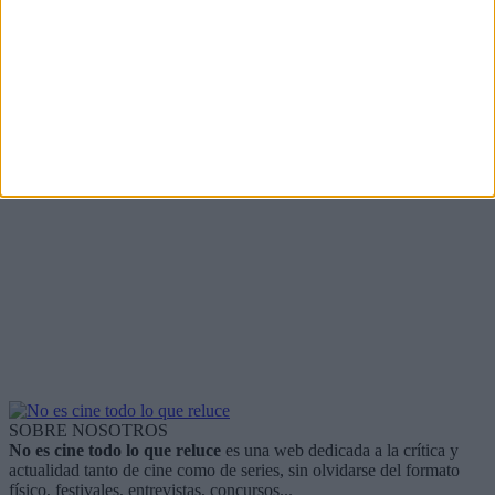
SOBRE NOSOTROS
No es cine todo lo que reluce
es una web dedicada a la crítica y
actualidad tanto de cine como de series, sin olvidarse del formato
físico, festivales, entrevistas, concursos...