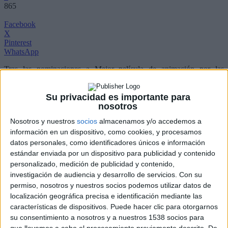
865
Facebook
X
Pinterest
WhatsApp
Tras las nominaciones a Mejor película de animación por las
Academias de Cine Americana, Europea y Francesa, el próximo 17
de Abril,
Vértice
estrenará al fin
La Mecánica del Corazón
,
película de animación producida por
Luc Besson
y basada en el
Su privacidad es importante para
bestseller homónimo del polifacético
Mathias Malzieu
, quién
nosotros
también ha estado a cargo de la dirección, guión y BSO de la
Nosotros y nuestros
socios
almacenamos y/o accedemos a
película. En España, la actrices
Roko
y
Rossy de Palma
han puesto
información en un dispositivo, como cookies, y procesamos
las voces de Miss Acacia y Luna.
datos personales, como identificadores únicos e información
estándar enviada por un dispositivo para publicidad y contenido
La Mecánica del Corazón
cuenta la historia de Jack, un niño que
personalizado, medición de publicidad y contenido,
nació en un día tan frío que su corazón se congeló y tuvieron que
investigación de audiencia y desarrollo de servicios.
Con su
reemplazarlo por un reloj de cuco. Jack sobrevivirá con este reloj
permiso, nosotros y nuestros socios podemos utilizar datos de
siempre y cuando siga las tres leyes: no tocar las manillas, controlar
localización geográfica precisa e identificación mediante las
su ira y sobre todo nunca, nunca, nunca enamorarse.
características de dispositivos. Puede hacer clic para otorgarnos
Un día, Jack conoce una pequeña cantante de grandes ojos, Miss
su consentimiento a nosotros y a nuestros 1538 socios para
Acacia, una joven andaluza que pondrá a prueba su corazón. Por el
que llevemos a cabo el procesamiento previamente descrito. De