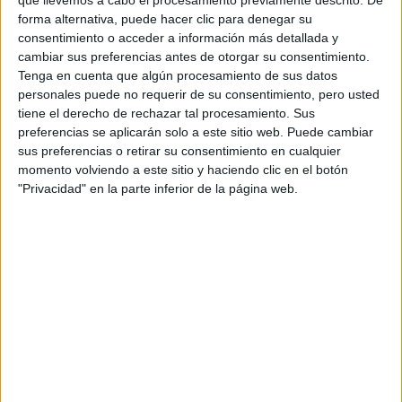
amor que siente hacia ella, Jack se lanzará a una aventura quijotesca
forma alternativa, puede hacer clic para denegar su
que le llevará desde Edimburgo a París, a las calles de Granada,
consentimiento o acceder a información más detallada y
haciéndole conocer las dulzuras y durezas del amor.
cambiar sus preferencias antes de otorgar su consentimiento.
El libro «La Mecánica del Corazón» se ha convertido en un
bestseller mundial superando la cifra de los 150.000 ejemplares
Tenga en cuenta que algún procesamiento de sus datos
vendidos, habiéndose publicado en España en el 2009 por
personales puede no requerir de su consentimiento, pero usted
la
Editorial Mondadori.
tiene el derecho de rechazar tal procesamiento. Sus
«La Mecánica del Corazón» es también el sexto álbum de la banda
preferencias se aplicarán solo a este sitio web. Puede cambiar
francesa
Dionysos
, uno de los grupos de pop más importantes de
sus preferencias o retirar su consentimiento en cualquier
Francia, liderado por
Mathias Malzieu.
El disco ha vendido más de
momento volviendo a este sitio y haciendo clic en el botón
75.000 copias y ha sido Disco de Oro. Para este disco,
Dionysos
ha
contado con la colaboración de artistas como
Olivia Ruiz, Jean
"Privacidad" en la parte inferior de la página web.
Rochefort, Rossy de Palma
o
Eric Cantona.
Y volviendo a la película,
La Mecánica del Corazón
ha sido
producida por
EuropaCorp
y
France 3 Cinéma
, dirigida
por
Mathias Malzieu
y
Stéphane Berla,
quién también realizó varios
vídeos musicales de
Dionysos
. Para dar vida a los personajes han
contado con la ilustradora italiana
Nicoletta Ceccoli.
Fuente: Vértice
Comparte esto: