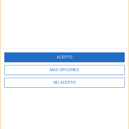
Estrenos de cine de la semana: 7 de agosto de 2026
Boris M.
-
7 agosto, 2026
ACEPTO
MÁS OPCIONES
NO ACEPTO
Este viernes 7 de agosto se estrena solo en cines ‘El...
David Pérez "Davicine"
-
6 agosto, 2026
SIN COMENTARIOS
Deja un comentario (si estás conforme con nuestra