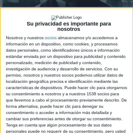
Su privacidad es importante para
nosotros
Nosotros y nuestros
socios
almacenamos y/o accedemos a
información en un dispositivo, como cookies, y procesamos
datos personales, como identificadores únicos e información
estándar enviada por un dispositivo para publicidad y contenido
personalizado, medición de publicidad y contenido,
investigación de audiencia y desarrollo de servicios.
Con su
permiso, nosotros y nuestros socios podemos utilizar datos de
localización geográfica precisa e identificación mediante las
características de dispositivos. Puede hacer clic para otorgarnos
su consentimiento a nosotros y a nuestros 1538 socios para
que llevemos a cabo el procesamiento previamente descrito. De
Facebook
X
forma alternativa, puede hacer clic para denegar su
Pinterest
consentimiento o acceder a información más detallada y
WhatsApp
cambiar sus preferencias antes de otorgar su consentimiento.
Tenga en cuenta que algún procesamiento de sus datos
Con motivo del estreno de
La mujer de negro
, y gracias a
Aurum
personales puede no requerir de su consentimiento, pero usted
Producciones
, hemos ofrecido la posibilidad de llevaros 2 posters de