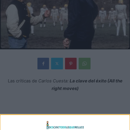
Las críticas de
Carlos Cuesta:
La clave del éxito (All the
right moves)
La clave del éxito
no es el cuento del capitán del equipo
de fútbol americano y la animadora, pero es algo parecido.