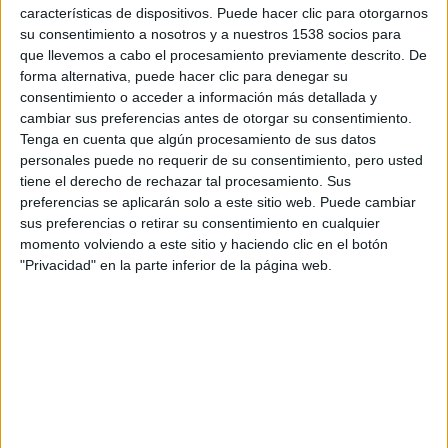
The Walt Disney Company
lanza hoy, 24 de agosto, en Blu-ray
características de dispositivos. Puede hacer clic para otorgarnos
Combo y DVD
Gnomeo y Julieta
, dirigida por
Kelly Asbury
(a
su consentimiento a nosotros y a nuestros 1538 socios para
quien pudimos
entrevistar
) y que cuenta con una banda sonora
que llevemos a cabo el procesamiento previamente descrito. De
excepcional de
Elton John
. En esta divertida historia, los Capuleto y
forma alternativa, puede hacer clic para denegar su
los Montesco, dos familias animadas como figuritas de jardín Azules
consentimiento o acceder a información más detallada y
y Rojas, viven enfrentadas por un amor imposible entre los
cambiar sus preferencias antes de otorgar su consentimiento.
protagonistas.
Tenga en cuenta que algún procesamiento de sus datos
Gnomeo y Julieta
es la fresca y animada adaptación del romance
personales puede no requerir de su consentimiento, pero usted
más apasionado de la literatura donde el espectador se sumergirá en
tiene el derecho de rechazar tal procesamiento. Sus
el mundo secreto de los enanos que decoran los jardines.
preferencias se aplicarán solo a este sitio web. Puede cambiar
sus preferencias o retirar su consentimiento en cualquier
Cuando nadie ve a estos divertidos clanes de enanos, las figuritas de
momento volviendo a este sitio y haciendo clic en el botón
jardín cobran vida y abandonan su tradicional función decorativa
para dedicar su tiempo libre a retarse continuamente y competir en
"Privacidad" en la parte inferior de la página web.
atolondradas carreras con cortadoras de césped.
Para esta comedia animada,
Elton John
ha aportado un total de 9
canciones, entre las que se encuentran sus clásicos más aclamados,
como “Cocodrile Rock”, “Don’t Go Breaking My Heart” y “Your
Song”, además de dos nuevas canciones con letra de Bernie Taupin,
“Hello Hello” y “Love Builds a Garden”. La excelente banda
sonora incluye la partitura del renombrado compositor
norteamericano
James Newton Howard.