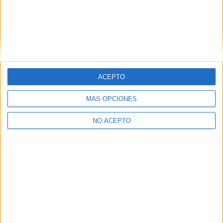
David Pérez "Davicine"
https://noescinetodoloquereluce.com
Informático de profesión, cinéfilo de afición. Bloguero, tuitero y
todo lo que me permita comunicarme. En mis ratos libres escribo en
esta web, y me dejo ver en CyLTv. Me podéis seguir también en
twitter e IG: @davicine79.
Artículos relacionados
ACEPTO
MÁS OPCIONES
NO ACEPTO
Lanzamientos de julio en DVD y Blu-ray de Karma
Films