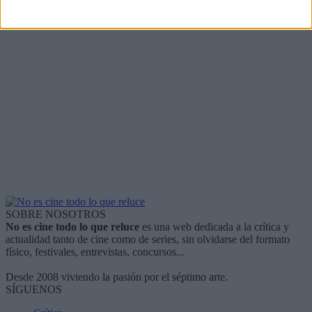
SOBRE NOSOTROS
No es cine todo lo que reluce
es una web dedicada a la crítica y
actualidad tanto de cine como de series, sin olvidarse del formato
físico, festivales, entrevistas, concursos...
Desde 2008 viviendo la pasión por el séptimo arte.
SÍGUENOS