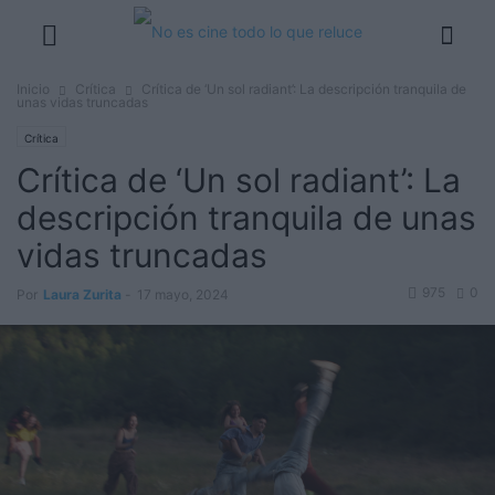
Inicio
Crítica
Crítica de ‘Un sol radiant’: La descripción tranquila de
unas vidas truncadas
Crítica
Crítica de ‘Un sol radiant’: La
descripción tranquila de unas
vidas truncadas
975
0
Por
Laura Zurita
-
17 mayo, 2024