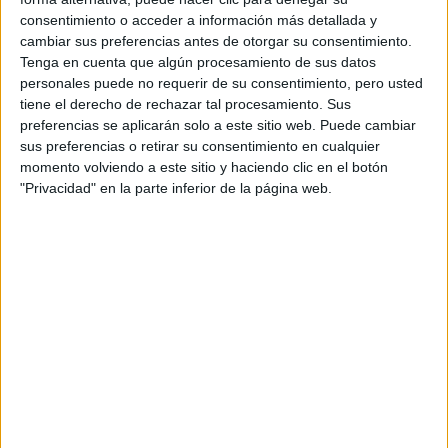
consentimiento o acceder a información más detallada y
cambiar sus preferencias antes de otorgar su consentimiento.
La película
Un sol radiant
, ópera prima del colectivo de
Tenga en cuenta que algún procesamiento de sus datos
cineastas formado por
Mònica Cambra, Ariadna Fortuny,
personales puede no requerir de su consentimiento, pero usted
Clàudia García de Dios, Lucía Herrera
y
Mónica Tort,
se
tiene el derecho de rechazar tal procesamiento. Sus
presenta como una obra intimista y meditativa. La película
preferencias se aplicarán solo a este sitio web. Puede cambiar
sus preferencias o retirar su consentimiento en cualquier
recoge las emociones y reacciones de una familia ante un
momento volviendo a este sitio y haciendo clic en el botón
fin del mundo inevitable y cercano.
"Privacidad" en la parte inferior de la página web.
Un sol radiant
evoca ciertos referentes cinematográficos
como
Last Night
(
Don McKellar
, 1998) y
Melancholia
(
Lars
von Trier
, 2011), que también abordan el tema del
apocalipsis desde una perspectiva introspectiva,
centrándose en las relaciones humanas, los dilemas
existenciales que surgen ante la catástrofe y las
reacciones ante la muerte inminente, el desenfreno, la
rebeldía o la plegaria. En ambas películas, como en un
Un
sol radiant
, se aborda solo implícitamente lo que va a