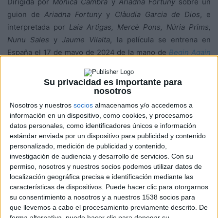
Dirigida por
Mònica Cambra
y
Ariadna Fortuny
sobre un
guion de
Ariadna Fortuny
y
Clàudia Garcia de Dios
, e
interpretada por
Laia Artigas, Mercè Pons, Núria Prims,
Nunu Sales
y
Jaume Vilalta
, la película se entrena en
España el 17 de mayo de 2024 de la mano de
Begin Again
Films
.
Su privacidad es importante para
nosotros
Nosotros y nuestros
socios
almacenamos y/o accedemos a
información en un dispositivo, como cookies, y procesamos
datos personales, como identificadores únicos e información
estándar enviada por un dispositivo para publicidad y contenido
personalizado, medición de publicidad y contenido,
investigación de audiencia y desarrollo de servicios.
Con su
permiso, nosotros y nuestros socios podemos utilizar datos de
localización geográfica precisa e identificación mediante las
características de dispositivos. Puede hacer clic para otorgarnos
su consentimiento a nosotros y a nuestros 1538 socios para
que llevemos a cabo el procesamiento previamente descrito. De
Ante el fin del mundo
forma alternativa, puede hacer clic para denegar su