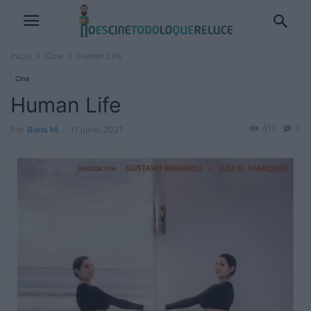
Inicio
Cine
Human Life
Cine
Human Life
615
0
Por
Boris M.
-
11 junio, 2021