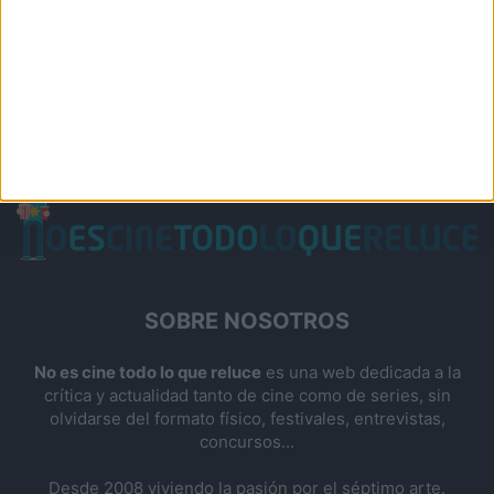
SOBRE NOSOTROS
No es cine todo lo que reluce
es una web dedicada a la
crítica y actualidad tanto de cine como de series, sin
olvidarse del formato físico, festivales, entrevistas,
concursos...
Desde 2008 viviendo la pasión por el séptimo arte.