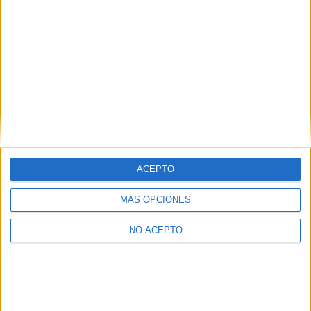
Artículo anterior
Artículo siguiente
La casa del caracol
Historias lamentables
ACEPTO
MÁS OPCIONES
NO ACEPTO
Boris M.