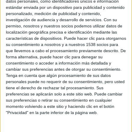
datos personales, como identificadores únicos e información
estándar enviada por un dispositivo para publicidad y contenido
Por el momento no han precisado una fecha exacta pero
personalizado, medición de publicidad y contenido,
pronto anunciarán cuando los espectadores madrileños
investigación de audiencia y desarrollo de servicios.
Con su
permiso, nosotros y nuestros socios podemos utilizar datos de
podrán disfrutar de los Cines Embajadores, que serán tres
localización geográfica precisa e identificación mediante las
salas que proyectarán en V.O.S.E lo mejor del panorama
características de dispositivos. Puede hacer clic para otorgarnos
mundial. En sus salas tendrán cabida desde los grandes
su consentimiento a nosotros y a nuestros 1538 socios para
éxitos de Hollywood, así como lo mejor de todo el circuito
que llevemos a cabo el procesamiento previamente descrito. De
forma alternativa, puede hacer clic para denegar su
de festivales, incluyendo cine europeo, asiático,
consentimiento o acceder a información más detallada y
independiente y los grandes estrenos del cine español.
cambiar sus preferencias antes de otorgar su consentimiento.
Tenga en cuenta que algún procesamiento de sus datos
Los
Cines Embajadores
estarán ubicados en el Barrio de
personales puede no requerir de su consentimiento, pero usted
Arganzuela, que es una zona histórica de Madrid, donde
tiene el derecho de rechazar tal procesamiento. Sus
preferencias se aplicarán solo a este sitio web. Puede cambiar
paseando por sus calles se respira la cultura. Tras el cierre
sus preferencias o retirar su consentimiento en cualquier
de numerosas salas de cine en los últimos años,
Surtsey
momento volviendo a este sitio y haciendo clic en el botón
Films
y
Cines Embajadores
consideran que son capaces
"Privacidad" en la parte inferior de la página web.
de impulsar este sector dándole a sus vecinos una
alternativa cultural más.