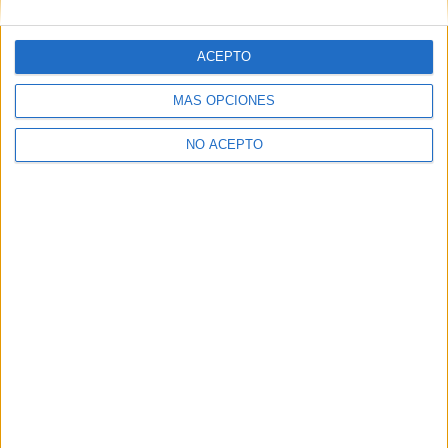
‘La cinta de Álex’, primer
‘Renaceres a 8K’ durante el
largometraje de Irene Zoe
confinamiento
Alameda
ACEPTO
MÁS OPCIONES
NO ACEPTO
David Pérez "Davicine"
https://noescinetodoloquereluce.com
Informático de profesión, cinéfilo de afición. Bloguero,
tuitero y todo lo que me permita comunicarme. En mis ratos
libres escribo en esta web, y me dejo ver en CyLTv. Me
podéis seguir también en twitter e IG: @davicine79.