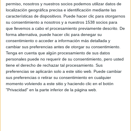
permiso, nosotros y nuestros socios podemos utilizar datos de
localización geográfica precisa e identificación mediante las
características de dispositivos. Puede hacer clic para otorgarnos
su consentimiento a nosotros y a nuestros 1538 socios para
Comparte esto:
que llevemos a cabo el procesamiento previamente descrito. De
forma alternativa, puede hacer clic para denegar su
consentimiento o acceder a información más detallada y
cambiar sus preferencias antes de otorgar su consentimiento.
Tenga en cuenta que algún procesamiento de sus datos
personales puede no requerir de su consentimiento, pero usted
Relacionado
tiene el derecho de rechazar tal procesamiento. Sus
preferencias se aplicarán solo a este sitio web. Puede cambiar
sus preferencias o retirar su consentimiento en cualquier
momento volviendo a este sitio y haciendo clic en el botón
"Privacidad" en la parte inferior de la página web.
Keanu Reeves, Christina
Póster y nuevo tráiler de
Hendricks, Jena Malone y
‘The neon demon’
Bella Heathcote se unen a
16 abril, 2016
‘The Neon Demon’
En «Cine»