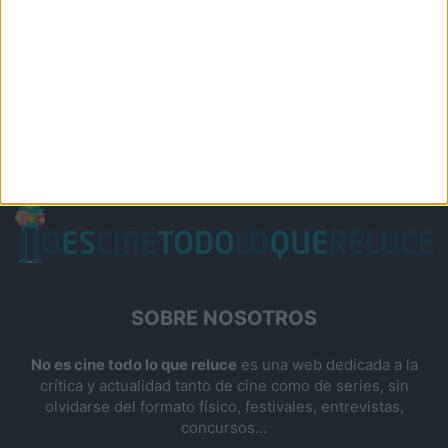
SOBRE NOSOTROS
No es cine todo lo que reluce
es una web dedicada a la
crítica y actualidad tanto de cine como de series, sin
olvidarse del formato físico, festivales, entrevistas,
concursos...