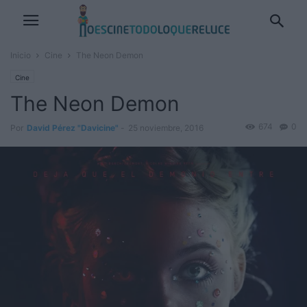
Inicio
Cine
The Neon Demon
Cine
The Neon Demon
674
0
Por
David Pérez "Davicine"
-
25 noviembre, 2016