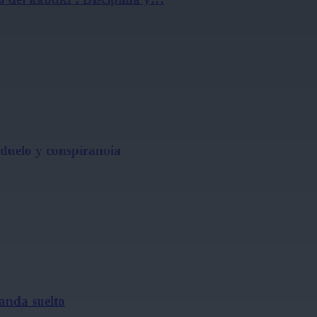
, duelo y conspiranoia
 anda suelto