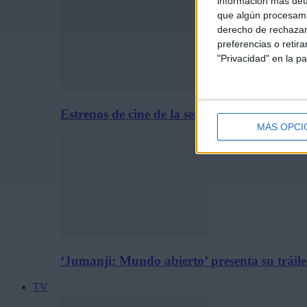
información más deta
que algún procesami
derecho de rechazar 
preferencias o retir
"Privacidad" en la pa
Estrenos de cine de la semana: 31 de julio d
MÁS OPCI
‘Jumanji: Mundo abierto’ presenta su tráiler
TV