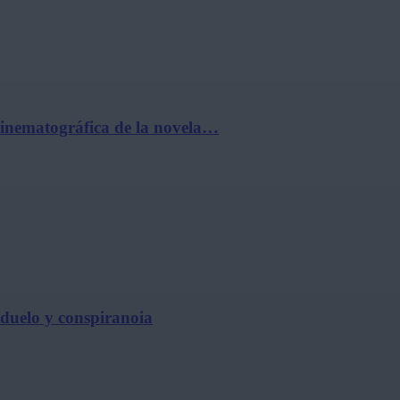
cinematográfica de la novela…
, duelo y conspiranoia