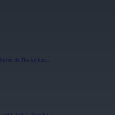
ockbuster de The Asylum…
 del kabuki’: Disciplina y…