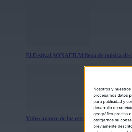
El Festival SONAFILM llena de música de c
Nosotros y nuestros
procesamos datos per
para publicidad y co
desarrollo de servici
geográfica precisa e 
Vídeo avance de los estrenos de cine del 31 
otorgarnos su conse
previamente descrito