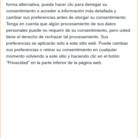
insoportables.
forma alternativa, puede hacer clic para denegar su
consentimiento o acceder a información más detallada y
La fiesta de despedida
es un título muy apropiado para
cambiar sus preferencias antes de otorgar su consentimiento.
Tenga en cuenta que algún procesamiento de sus datos
una película de temática triste pero con mucho humor
personales puede no requerir de su consentimiento, pero usted
negro, pues la parte de «despedida» es motivada al
tiene el derecho de rechazar tal procesamiento. Sus
centrarse en los últimos años de vida de un grupo de
preferencias se aplicarán solo a este sitio web. Puede cambiar
personas, y su deseo de terminar con el sufrimiento que
sus preferencias o retirar su consentimiento en cualquier
momento volviendo a este sitio y haciendo clic en el botón
padecen, pero también es una «fiesta», pues es capaz de
"Privacidad" en la parte inferior de la página web.
sacarnos más de una sonrisa tratando un tema tan duro
desde el punto de vista de quienes desean acabar pronto
con su vida, provocando que parezca algo tierno y natural,
y para nada drástico.
Los avances médicos en el tratamiento del cáncer,
derrames cerebrales, enfermedades del corazón y otros
deterioros del ser humano implican que cantidad de
pacientes se mantienen vivos pero con una calidad de vida
deteriorada. Sin embargo, el suicidio asistido sigue siendo
un tema que la mayoría de los gobiernos son reacios a