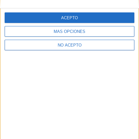
Estrenos de la semana: 17
ACEPTO
de Abril de 2015
16 abril, 2015
MÁS OPCIONES
En «Cine»
NO ACEPTO
Descubre más desde No es cine todo
lo que reluce
Suscríbete y recibe las últimas entradas en tu correo
electrónico.
Escribe tu correo electrónico…
Suscribirse
ETIQUETAS
59 SEMINCI
La fiesta de despedida (Mita tova)
Seminci
Valladolid