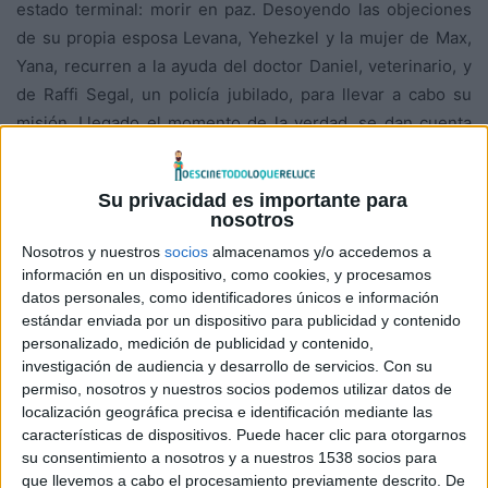
estado terminal: morir en paz. Desoyendo las objeciones
de su propia esposa Levana, Yehezkel y la mujer de Max,
Yana, recurren a la ayuda del doctor Daniel, veterinario, y
de Raffi Segal, un policía jubilado, para llevar a cabo su
misión. Llegado el momento de la verdad, se dan cuenta
de que ninguno de ellos está dispuesto a ‘apretar el
gatillo’. Entonces Yehezkel, que ha sido ingeniero e
Su privacidad es importante para
inventor, construye, con el único propósito de ayudar a su
nosotros
amigo, una máquina de ‘autoeutanasia’. Tras el
Nosotros y nuestros
socios
almacenamos y/o accedemos a
fallecimiento de Max, sin embargo, empiezan a circular
información en un dispositivo, como cookies, y procesamos
rumores acerca del invento y al grupo le llegan más
datos personales, como identificadores únicos e información
peticiones de ayuda. Entre tanto, Yehezkel se niega a
estándar enviada por un dispositivo para publicidad y contenido
personalizado, medición de publicidad y contenido,
aceptar la evidencia de que la demencia de su mujer se
investigación de audiencia y desarrollo de servicios.
Con su
está agravando. Mientras se enfrenta a nuevas solicitudes
permiso, nosotros y nuestros socios podemos utilizar datos de
para emplear la máquina y a la creciente dependencia de
localización geográfica precisa e identificación mediante las
Levana, las fronteras empiezan a desdibujarse y los
características de dispositivos. Puede hacer clic para otorgarnos
su consentimiento a nosotros y a nuestros 1538 socios para
dilemas morales del equipo de colaboradores se tornan
que llevemos a cabo el procesamiento previamente descrito. De