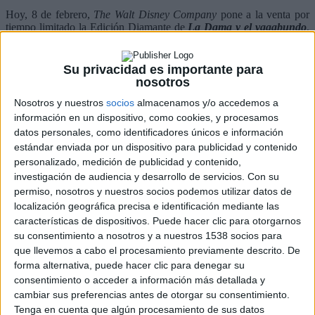
Hoy, 8 de febrero,
The Walt Disney Company
pone a la venta por
tiempo limitado la Edición Diamante de
La Dama y el vagabundo
,
que incluye el DVD y el Blu-ray Combo del largometraje que se
estrenó en cines en 1955 con mayor calidad de imagen y sonido. La
película se consagró en la década de los años 50 como el primer film
Su privacidad es importante para
de animación rodada con el sistema
Cinemascope
, un sistema de
nosotros
filmación que ofreció al público una visión de 180 grados. Además,
el largometraje de animación estará disponible en pack Blu-ray y
Nosotros y nuestros
socios
almacenamos y/o accedemos a
DVD junto a
La Dama y el Vagabundo 2: las aventuras de
información en un dispositivo, como cookies, y procesamos
Golfillo
.
datos personales, como identificadores únicos e información
estándar enviada por un dispositivo para publicidad y contenido
En 1925
Walt Disney
le había regalado a
Lillian Blonds,
su
personalizado, medición de publicidad y contenido,
prometida, una simpática perrita cocker spaniel, en la que se basó
investigación de audiencia y desarrollo de servicios.
Con su
para escribir un pequeño relato. Años después, en 1943
Walt Disney
leyó un cuento llamado “Happy Dan, the Whistling Dog” escrito
permiso, nosotros y nuestros socios podemos utilizar datos de
por Ward Greene, y comprendió tras su lectura que ése era el
localización geográfica precisa e identificación mediante las
personaje que le faltaba a su narración. Por esta razón,
Walt Disney
características de dispositivos. Puede hacer clic para otorgarnos
convenció al escritor para que creara un nuevo cuento reuniendo a
su consentimiento a nosotros y a nuestros 1538 socios para
ambos perros. De esta manera en ese mismo año redactó un relato
que llevemos a cabo el procesamiento previamente descrito. De
llamado “Happy Dan, the Whistling Dog and Miss Patsy, the
forma alternativa, puede hacer clic para denegar su
Beautiful Spaniel”, narración en la que se basó directamente esta
película. Así, la película se convirtió en la primera historia original
consentimiento o acceder a información más detallada y
de
Walt Disney
para un largometraje de animación, ya que los
cambiar sus preferencias antes de otorgar su consentimiento.
clásicos anteriores estaban basados en leyendas y cuentos de hadas.
Tenga en cuenta que algún procesamiento de sus datos