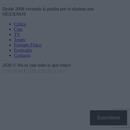
Desde 2008 viviendo la pasión por el séptimo arte.
SÍGUENOS
Crítica
Cine
TV
Teatro
Formato Físico
Festivales
Contacto
2026 © No es cine todo lo que reluce
Aviso legal
|
Política de privacidad
Suscribirse